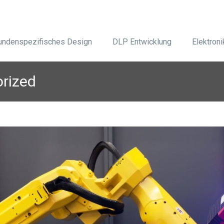
undenspezifisches Design
DLP Entwicklung
Elektron
rized