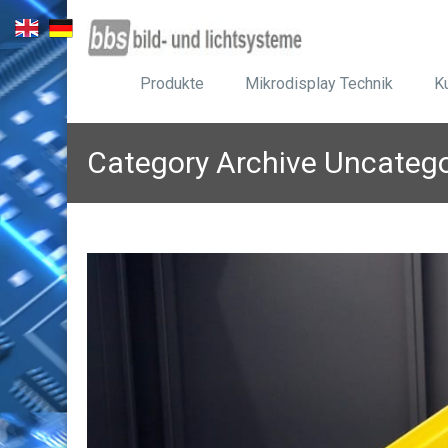
Produkte
Mikrodisplay Technik
K
Category Archive Uncatego