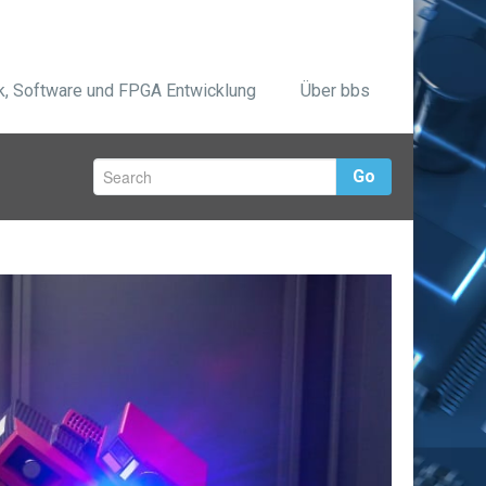
ik, Software und FPGA Entwicklung
Über bbs
Go