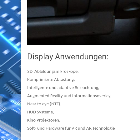
Display Anwendungen:
3D Abbildungsmikroskope,
Komprimierte Abtastung,
Intelligente und adaptive Beleuchtung,
Augmented Reality und Informationsoverlay,
Near to eye (NTE),
HUD Systeme,
Kino Projektoren,
Soft- und Hardware für VR und AR Technologie